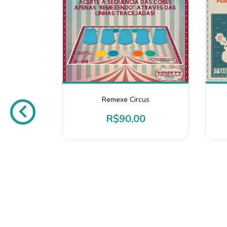
Remexe Circus
R$90,00
le
0