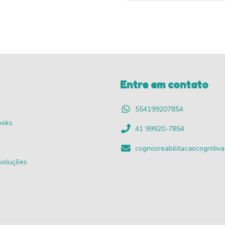
Entre em contato
554199207854
ooks
41 99920-7854
cognosreabilitacaocogniti
voluções