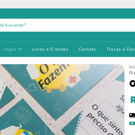
Jogos
Livros e E-books
Contato
Trocas e De
Iní
O 
O