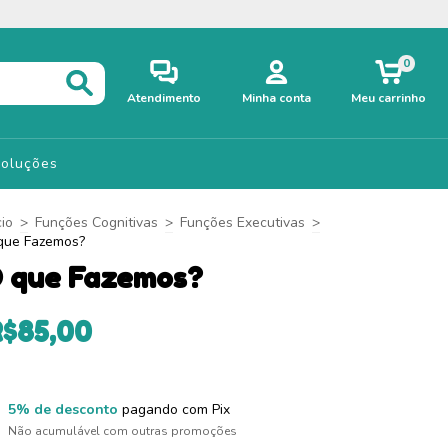
0
Atendimento
Minha conta
Meu carrinho
voluções
cio
>
Funções Cognitivas
>
Funções Executivas
>
que Fazemos?
 que Fazemos?
R$85,00
5% de desconto
pagando com Pix
Não acumulável com outras promoções