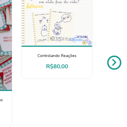
Controlando Reações
Operando 
R$80,00
ão