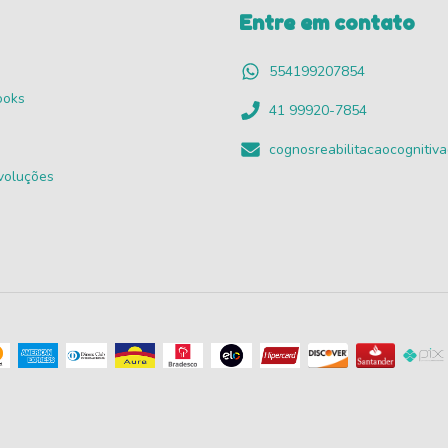
Entre em contato
554199207854
ooks
41 99920-7854
cognosreabilitacaocogniti
voluções