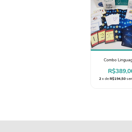
Combo Lingua
R$389,0
2
x de
R$194,50
sem