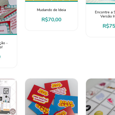
Mudando de Ideia
Encontre a 
Versão In
R$70,00
R$75
ção -
o!
0