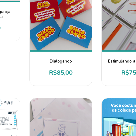
gunça -
ta
0
Estimulando 
Dialogando
R$75
R$85,00