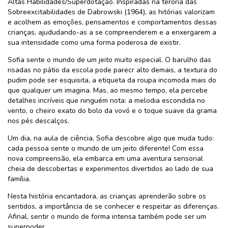
Altas Habilidades/Superdotação. Inspiradas na teroria das
Sobreexcitabilidades de Dabrowski (1964), as hitórias valorizam
e acolhem as emoções, pensamentos e comportamentos dessas
crianças, ajududando-as a se compreenderem e a enxergarem a
sua intensidade como uma forma poderosa de existir.
Sofia sente o mundo de um jeito muito especial. O barulho das
risadas no pátio da escola pode parecr alto demais, a textura do
pudim pode ser esquisita, a etiqueta da roupa incomoda mais do
que qualquer um imagina. Mas, ao mesmo tempo, ela percebe
detalhes incríveis que ninguém nota: a melodia escondida no
vento, o cheiro exato do bolo da vovó e o toque suave da grama
nos pés descalços.
Um dia, na aula de ciência, Sofia descobre algo que muda tudo:
cada pessoa sente o mundo de um jeito diferente! Com essa
nova compreensão, ela embarca em uma aventura sensorial
cheia de descobertas e experimentos divertidos ao lado de sua
família.
Nesta história encantadora, as crianças aprenderão sobre os
sentidos, a importância de se conhecer e respeitar as diferenças.
Afinal, sentir o mundo de forma intensa também pode ser um
superpoder.