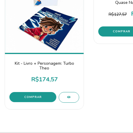
Quase Nu
R$127,57
Kit - Livro + Personagem: Turbo
Theo
R$174,57