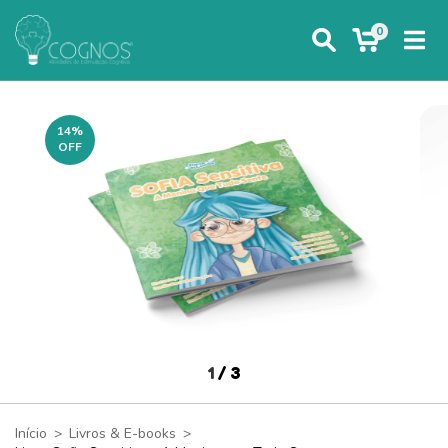
0
14
%
OFF
1
/
3
Início
>
Livros & E-books
>