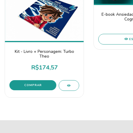
E-book Ansiedad
Cogn
E
Kit - Livro + Personagem: Turbo
Theo
R$174,57