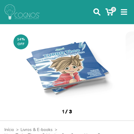
0
14
%
OFF
1
/
3
Início
>
Livros & E-books
>