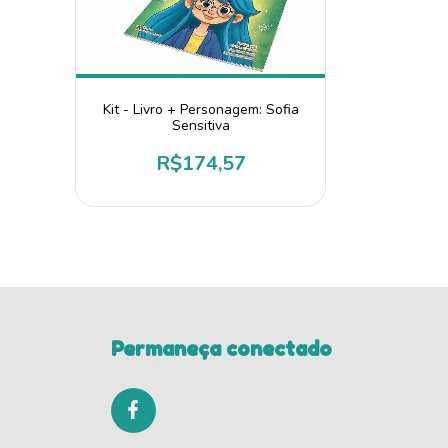
Kit - Livro + Personagem: Sofia
Kit - Liv
Sensitiva
M
R$174,57
Permaneça conectado