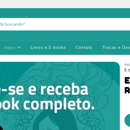
Jogos
Livros e E-books
Contato
Trocas e De
Iní
E-
E
R