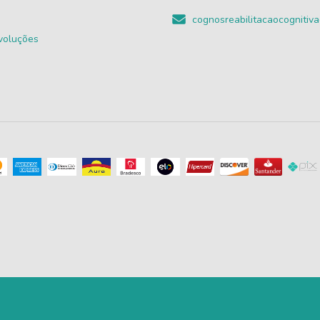
cognosreabilitacaocogniti
voluções