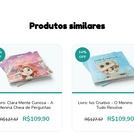
Produtos similares
%
14
%
F
OFF
vro: Clara Mente Curiosa - A
Livro: Ivo Criativo - O Menino
Menina Cheia de Perguntas
Tudo Resolve
R$109,90
R$109,90
R$127,57
R$127,57