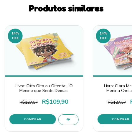
Produtos similares
14
%
14
%
OFF
OFF
Livro: Otto Oito ou Oitenta - O
Livro: Clara Me
Menino que Sente Demais
Menina Cheia
R$109,90
R$127,57
R$127,57