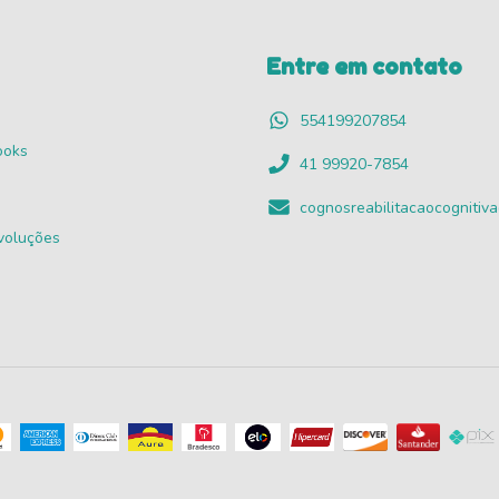
Entre em contato
554199207854
ooks
41 99920-7854
cognosreabilitacaocogniti
voluções