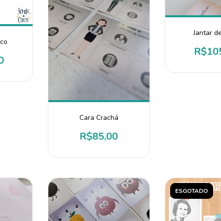
Jantar d
nco
R$10
0
Cara Crachá
R$85,00
ESGOTADO