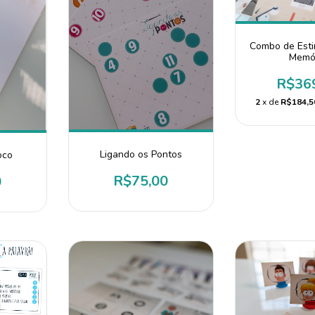
Combo de Est
Memó
R$36
2
x de
R$184,5
Ligando os Pontos
oco
R$75,00
0