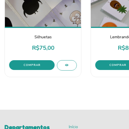
Silhuetas
Lembrando
R$75,00
R$8
Departamentos
Início