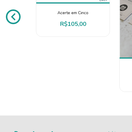
la
Acerte em Cinco
0
R$105,00