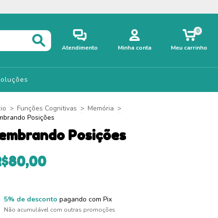
0
Atendimento
Minha conta
Meu carrinho
voluções
cio
>
Funções Cognitivas
>
Memória
>
mbrando Posições
embrando Posições
R$80,00
5% de desconto
pagando com Pix
Não acumulável com outras promoções