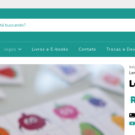
Jogos
Livros e E-books
Contato
Trocas e De
Iní
Le
L