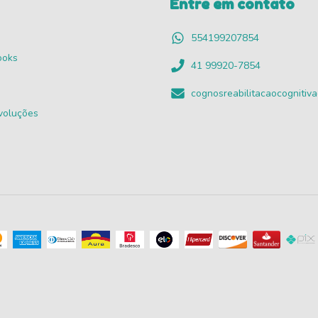
Entre em contato
554199207854
ooks
41 99920-7854
cognosreabilitacaocogniti
voluções