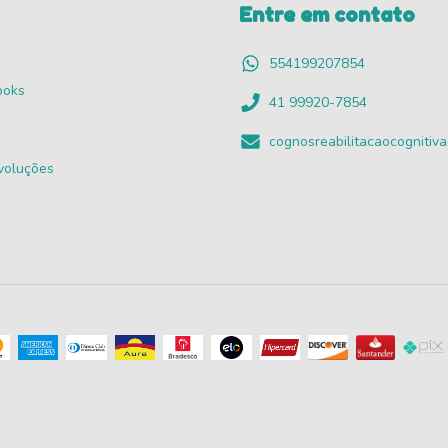
Entre em contato
554199207854
ooks
41 99920-7854
cognosreabilitacaocogniti
voluções