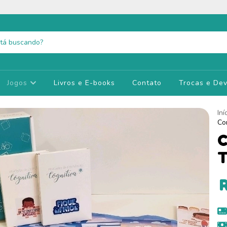
Jogos
Livros e E-books
Contato
Trocas e De
Iní
Co
C