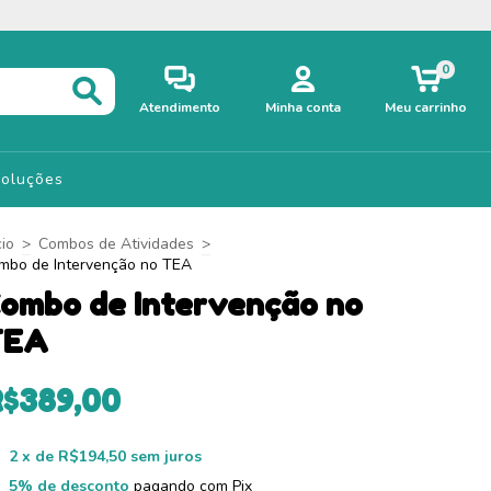
0
Atendimento
Minha conta
Meu carrinho
voluções
cio
>
Combos de Atividades
>
mbo de Intervenção no TEA
ombo de Intervenção no
TEA
R$389,00
2
x de
R$194,50
sem juros
5% de desconto
pagando com Pix