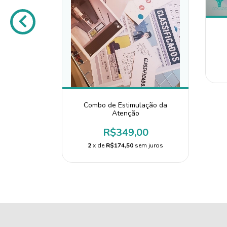
zação e
to
0
m juros
Combo de Estimulação da
Atenção
R$349,00
2
x de
R$174,50
sem juros