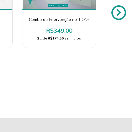
Combo de Intervenção no TDAH
R$349,00
2
x de
R$174,50
sem juros
Co
2
x de